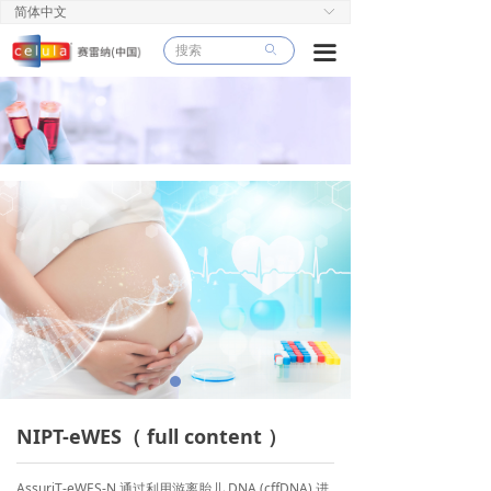
简体中文
ꀅ
끀
ꄙ
NIPT-eWES（ full content ）
AssuriT-eWES-N 通过利用游离胎儿 DNA (cffDNA) 进