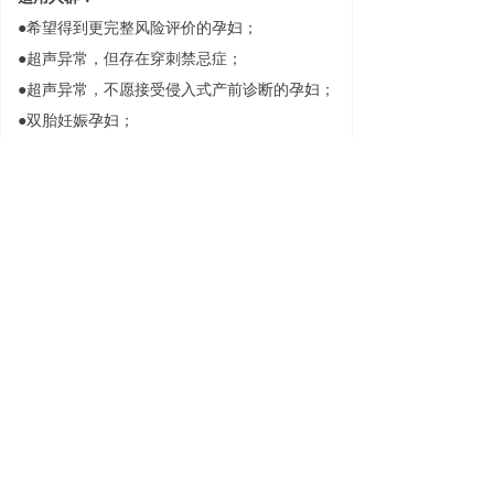
●希望得到更完整风险评价的孕妇；
●超声异常，但存在穿刺禁忌症；
●超声异常，不愿接受侵入式产前诊断的孕妇；
●双胎妊娠孕妇；
●不良孕产史的孕妇；
联系我们
녒
028-83361502
info@celula-china.com
四川省成都市科园南路88号天府生命科技园B1-
902
蜀ICP备2022006115号-1