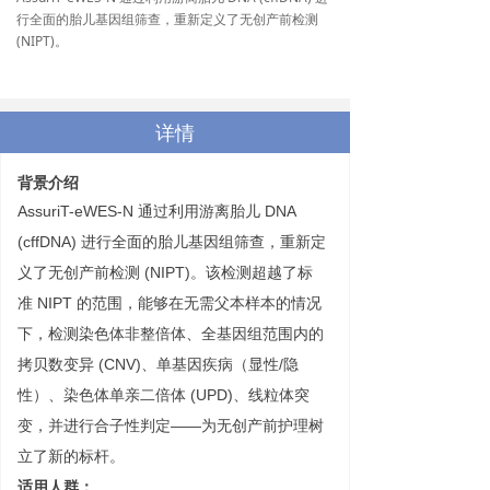
行全面的胎儿基因组筛查，重新定义了无创产前检测
(NIPT)。
详情
背景介绍
AssuriT-eWES-N 通过利用游离胎儿 DNA
(cffDNA) 进行全面的胎儿基因组筛查，重新定
义了无创产前检测 (NIPT)。该检测超越了标
准 NIPT 的范围，能够在无需父本样本的情况
下，检测染色体非整倍体、全基因组范围内的
拷贝数变异 (CNV)、单基因疾病（显性/隐
性）、染色体单亲二倍体 (UPD)、线粒体突
变，并进行合子性判定——为无创产前护理树
立了新的标杆。
适用人群：