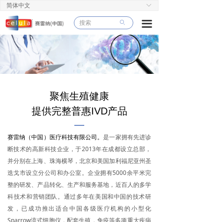
简体中文
ꀅ
끀
ꄙ
聚焦生殖健康
提供完整普惠IVD产品
—
是一家拥有先进诊
赛雷纳（中国）医疗科技有限公司。
断技术的高新科技企业，于2013年在成都设立总部，
并分别在上海、珠海横琴，北京和美国加利福尼亚州圣
迭戈市设立分公司和办公室。企业拥有5000余平米完
整的研发、产品转化、生产和服务基地，近百人的多学
科技术和营销团队。通过多年在美国和中国的技术研
发，已成功推出适合中国各级医疗机构的小型化
Sparrow流式细胞仪，配套生殖，免疫等多项重大疾病