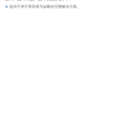
★
提供不孕不育筛查与诊断的完整解决方案。
028-83361502
info@celula-china.com
四川省成都市科园南路88号天府生命科技园B1-
902